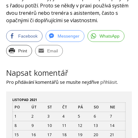
s řadou potíží. Proto se někdy v praxi používá systém
dvou trenérů nebo trenéra s asistentem, často s
opačnými či doplňujícími se vlastnostmi.
Facebook
Messenger
WhatsApp
Print
Email
Napsat komentář
Pro přidávání komentářů se musíte nejdříve
přihlásit
.
LISTOPAD 2021
PO
ÚT
ST
ČT
PÁ
SO
NE
1
2
3
4
5
6
7
8
9
10
11
12
13
14
15
16
17
18
19
20
21