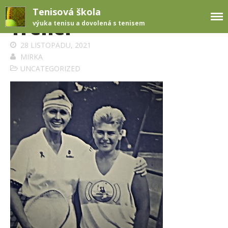
Tenisová škola
Trenér
výuka tenisu a dovolená s tenisem
28 LISTOPADU, 2021
MIRKA
Úvod
UNCATEGORIZED
Přihláška
Blog
Facebook
Mirka Melicherová
Mobil: (+420)
775 030
846
web:
http://www.tenisovask
ola.net
e-mail: