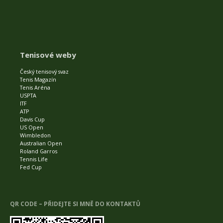
Tenisové weby
Český tenisový svaz
Tenis Magazín
Tenis Aréna
USPTA
ITF
ATP
Davis Cup
US Open
Wimbledon
Australian Open
Roland Garros
Tennis Life
Fed Cup
QR CODE – PŘIDEJTE SI MNĚ DO KONTAKTŮ