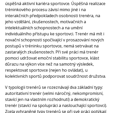
úspěšná aktivní kariéra sportovce. Úspěšná realizace
turnaje, Tenisový trenér,
Příměstské tenisové kempy
tréninkového procesu závisí mimo jiné i na
interakčních předpokladech osobnosti trenéra, na
jeho vzdělání, zkušenostech, motivačních a
intelektuálních schopnostech a na umění
individuálního přístupu ke sportovci. Trenér má mít i
novační schopnosti spočívající v prosazování nových
postupů v tréninku sportovce, nemá setrvávat na
zastaralých zkušenostech. Při své práci má trenér
pomoci udržovat emoční stabilitu sportovce, klást
důrazu na výkon více než na samotný výsledek,
respektovat sportovce (nejen ho ovládat), u
kolektivních sportů podporovat soudržnost družstva.
V typologii trenérů se rozeznávají dva základní typy:
autoritativní trenér (velmi náročný, nekompromisní,
stavící jen na vlastním rozhodnutí) a demokratický
trenér (stavící na spolupráci a naslouchající sportovci).
Zcela vyhraněné typy trenérů se při své práci potýkají