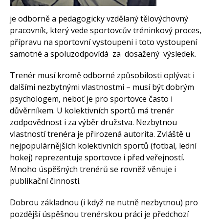
melicherova.mirka@se
je odborně a pedagogicky vzdělaný tělovýchovný
znam.cz
pracovník, který vede sportovcův tréninkový proces,
areál Sank Běchovice –
přípravu na sportovní vystoupeni i toto vystoupení
Na Korunce 580/580,
samotné a spoluzodpovídá za dosažený výsledek.
190 11 Praha-
Běchovice, Česko
Trenér musí kromě odborné způsobilosti oplývat i
dalšími nezbytnými vlastnostmi – musí být dobrým
psychologem, neboť je pro sportovce často i
důvěrníkem. U kolektivních sportů má trenér
Tenisová škola Melicherová
zodpovědnost i za výběr družstva. Nezbytnou
Tenisová škola Praha,
vlastností trenéra je přirozená autorita. Zvláště u
tenisová hala a tenisové
nejpopulárnějších kolektivních sportů (fotbal, lední
kurty,tenisový trenér, tenisová
hokej) reprezentuje sportovce i před veřejností.
dovolená a tenisové vikendy,
tenisové kurzy Praha.
Mnoho úspěšných trenérů se rovněž věnuje i
Tenisové víkendy a dovolená,
publikační činnosti.
Kurzy tenisu, Tenisová škola,
Pronájem tenisových kurtů,
Dobrou základnou (i když ne nutně nezbytnou) pro
pronájem tenisové haly,
pozdější úspěšnou trenérskou práci je předchozí
Tenisová dovolená, Tenisové