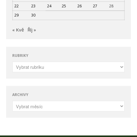
22
23
24
25
26
27
28
29
30
« Kvě
Říj »
RUBRIKY
ARCHIVY