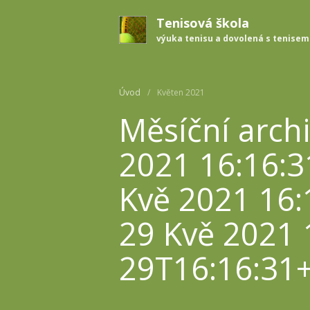
Tenisová škola
výuka tenisu a dovolená s tenisem
Úvod
/
Květen 2021
Měsíční arch
2021 16:16:
Kvě 2021 16:
29 Kvě 2021 
29T16:16:31