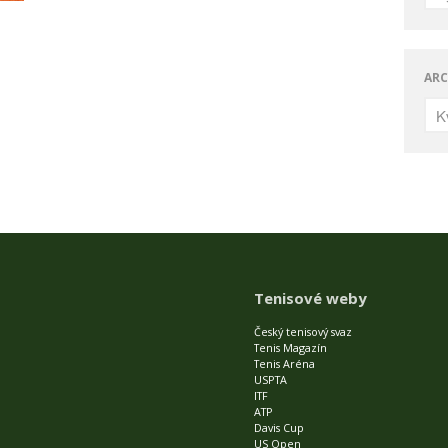
ARC
Tenisové weby
Český tenisový svaz
Tenis Magazín
Tenis Aréna
USPTA
ITF
ATP
Davis Cup
US Open