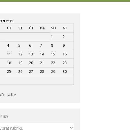
znam.cz
areál Sank Běchovice –
Na Korunce 580/580,
TEN 2021
190 11 Praha-
O
ÚT
ST
ČT
PÁ
SO
NE
Běchovice, Česko
1
2
4
5
6
7
8
9
11
12
13
14
15
16
Tenisová škola Melicherová
18
19
20
21
22
23
Tenisová škola Praha,
tenisová hala a tenisové
25
26
27
28
29
30
kurty,tenisový trenér, tenisová
dovolená a tenisové vikendy,
tenisové kurzy Praha.
vn
Lis »
Tenisové víkendy a dovolená,
Kurzy tenisu, Tenisová škola,
Pronájem tenisových kurtů,
pronájem tenisové haly,
RIKY
Tenisová dovolená, Tenisové
turnaje, Tenisový trenér,
Příměstské tenisové kempy