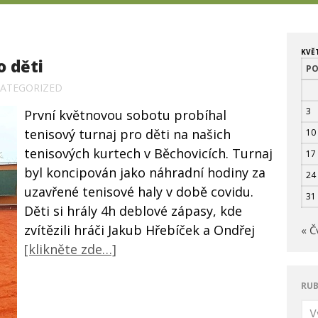
KVĚ
o děti
P
ATEGORIZED
3
První květnovou sobotu probíhal
tenisový turnaj pro děti na našich
10
tenisových kurtech v Běchovicích. Turnaj
17
byl koncipován jako náhradní hodiny za
24
uzavřené tenisové haly v době covidu.
31
Děti si hrály 4h deblové zápasy, kde
zvítězili hráči Jakub Hřebíček a Ondřej
« Č
[klikněte zde…]
RUB