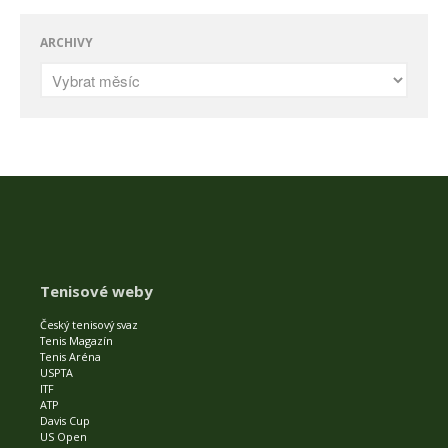
ARCHIVY
Tenisové weby
Český tenisový svaz
Tenis Magazín
Tenis Aréna
USPTA
ITF
ATP
Davis Cup
US Open