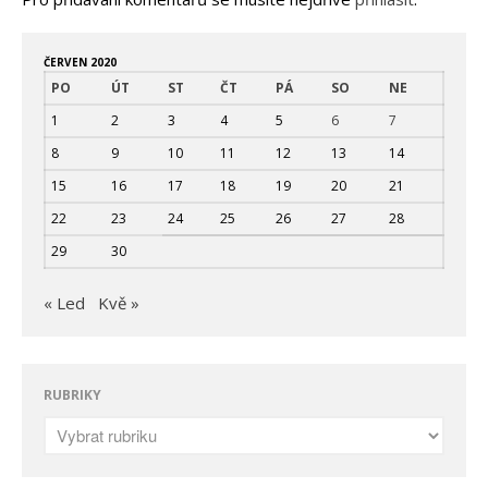
Příměstské tenisové kempy
ČERVEN 2020
PO
ÚT
ST
ČT
PÁ
SO
NE
1
2
3
4
5
6
7
8
9
10
11
12
13
14
15
16
17
18
19
20
21
22
23
24
25
26
27
28
29
30
« Led
Kvě »
RUBRIKY