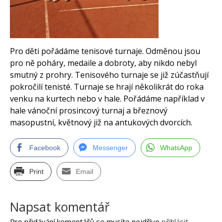
melicherova.mirka@se
znam.cz
areál Sank Běchovice –
Na Korunce 580/580,
Pro děti pořádáme tenisové turnaje. Odměnou jsou
190 11 Praha-
pro ně poháry, medaile a dobroty, aby nikdo nebyl
Běchovice, Česko
smutný z prohry. Tenisového turnaje se již zúčastňují
pokročilí tenisté. Turnaje se hrají několikrát do roka
venku na kurtech nebo v hale. Pořádáme například v
hale vánoční prosincový turnaj a březnový
Tenisová škola Melicherová
Tenisová škola Praha,
masopustní, květnový již na antukových dvorcích.
tenisová hala a tenisové
kurty,tenisový trenér, tenisová
Facebook
Messenger
WhatsApp
dovolená a tenisové vikendy,
tenisové kurzy Praha.
Tenisové víkendy a dovolená,
Print
Email
Kurzy tenisu, Tenisová škola,
Pronájem tenisových kurtů,
pronájem tenisové haly,
Napsat komentář
Tenisová dovolená, Tenisové
turnaje, Tenisový trenér,
Pro přidávání komentářů se musíte nejdříve
přihlásit
.