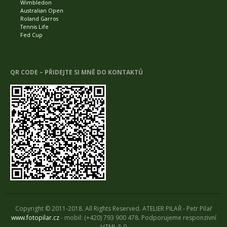
Wimbledon
Australian Open
Roland Garros
Tennis Life
Fed Cup
QR CODE – PŘIDEJTE SI MNĚ DO KONTAKTŮ
Copyright © 2011-2018. All Rights Reserved. ATELIER PILAŘ - Petr Pilař
www.fotopilar.cz
- mobil: (+420) 793 900 478. Podporujeme responzivní
HTML 5.0